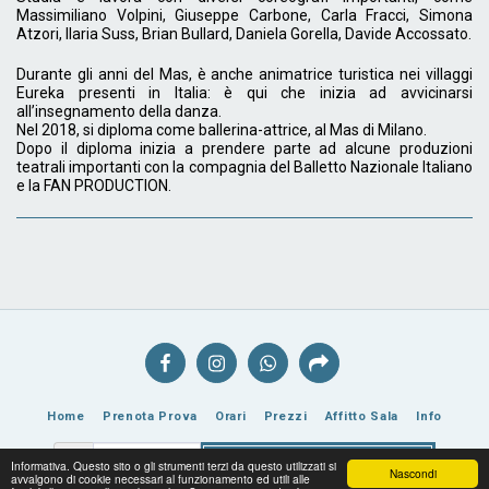
Massimiliano Volpini, Giuseppe Carbone, Carla Fracci, Simona
Atzori, Ilaria Suss, Brian Bullard, Daniela Gorella, Davide Accossato.
Durante gli anni del Mas, è anche animatrice turistica nei villaggi
Eureka presenti in Italia: è qui che inizia ad avvicinarsi
all’insegnamento della danza.
Nel 2018, si diploma come ballerina-attrice, al Mas di Milano.
Dopo il diploma inizia a prendere parte ad alcune produzioni
teatrali importanti con la compagnia del Balletto Nazionale Italiano
e la FAN PRODUCTION.
Home
Prenota Prova
Orari
Prezzi
Affitto Sala
Info
Iscriviti alla nostra newsletter
Informativa. Questo sito o gli strumenti terzi da questo utilizzati si
Nascondi
avvalgono di cookie necessari al funzionamento ed utili alle